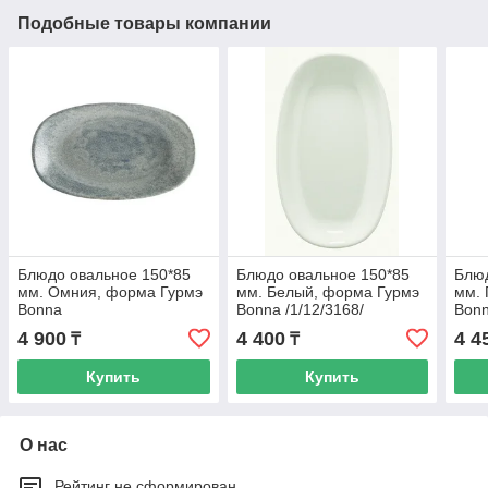
Подобные товары компании
Блюдо овальное 150*85
Блюдо овальное 150*85
Блюд
мм. Омния, форма Гурмэ
мм. Белый, форма Гурмэ
мм. 
Bonna
Bonna /1/12/3168/
Bonn
4 900
4 400
4 4
₸
₸
Купить
Купить
О нас
Рейтинг не сформирован