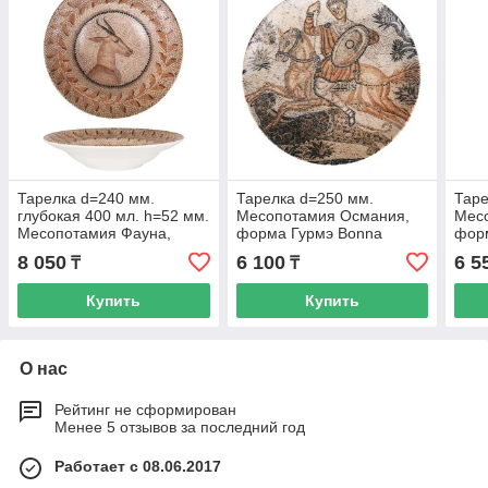
Тарелка d=240 мм.
Тарелка d=250 мм.
Таре
глубокая 400 мл. h=52 мм.
Месопотамия Османия,
Мес
Месопотамия Фауна,
форма Гурмэ Bonna
фор
форма Гурмэ Bonna
8 050
6 100
6 5
₸
₸
Купить
Купить
О нас
Рейтинг не сформирован
Менее 5 отзывов за последний год
Работает с 08.06.2017