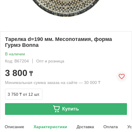
Тарелка d=190 мм. Месопотамия, форма
Гурмэ Bonna
В наличии
Код: B67204
Опт и розница
3 800
₸
Минимальная сумма заказа на сайте — 30 000 ₸
3 750 ₸
от 12 шт.
Купить
Описание
Характеристики
Доставка
Оплата
Ус