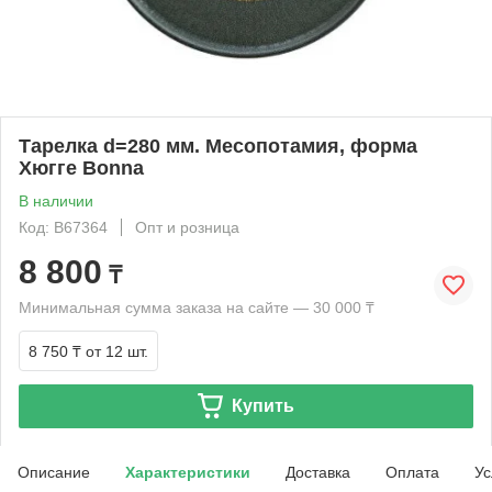
Тарелка d=280 мм. Месопотамия, форма
Хюгге Bonna
В наличии
Код: B67364
Опт и розница
8 800
₸
Минимальная сумма заказа на сайте — 30 000 ₸
8 750 ₸
от 12 шт.
Купить
Описание
Характеристики
Доставка
Оплата
Ус