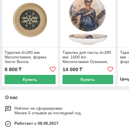
Тарелка d=280 мм.
Тарелка для пасты d=280
Таре
Месопотамия, форма
мм. 1600 мл.
мм. 
Хюгге Bonna
Месопотамия Османия,
фор
форма Хюгге Bonna
8 800
14 000
₸
₸
Цен
Купить
Купить
О нас
Рейтинг не сформирован
Менее 5 отзывов за последний год
Работает с 08.06.2017