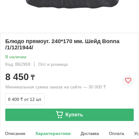
Блюдо прямоуг. 240*170 мм. Шейд Bonna
/1/12/1944/
В наличии
Код: B62959
Опт и розница
8 450
₸
Минимальная сумма заказа на сайте — 30 000 ₸
8 400 ₸
от 12 шт.
Купить
Описание
Характеристики
Доставка
Оплата
Ус