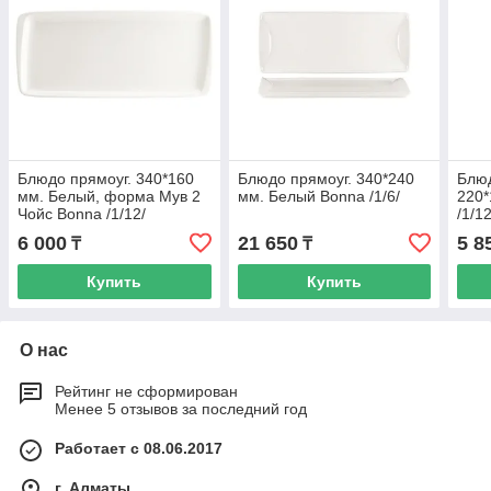
Блюдо прямоуг. 340*160
Блюдо прямоуг. 340*240
Блюд
мм. Белый, форма Мув 2
мм. Белый Bonna /1/6/
220*
Чойс Bonna /1/12/
/1/12
6 000
21 650
5 8
₸
₸
Купить
Купить
О нас
Рейтинг не сформирован
Менее 5 отзывов за последний год
Работает с 08.06.2017
г. Алматы