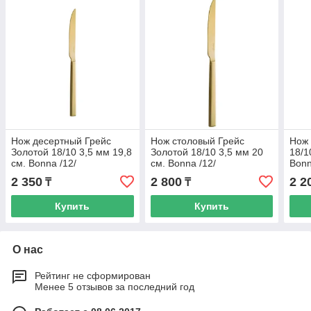
Нож десертный Грейс
Нож столовый Грейс
Нож 
Золотой 18/10 3,5 мм 19,8
Золотой 18/10 3,5 мм 20
18/1
см. Bonna /12/
см. Bonna /12/
Bonn
2 350
2 800
2 2
₸
₸
Купить
Купить
О нас
Рейтинг не сформирован
Менее 5 отзывов за последний год