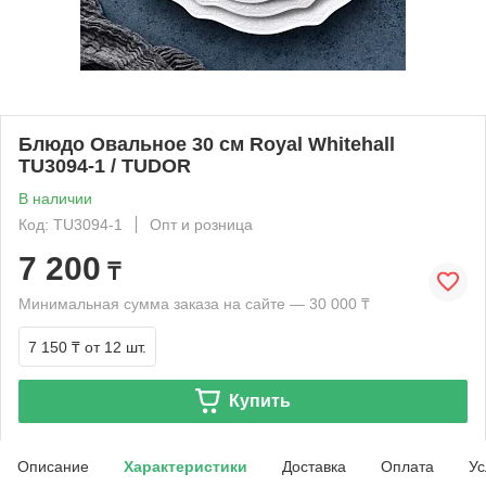
Блюдо Овальное 30 см Royal Whitehall
TU3094-1 / TUDOR
В наличии
Код: TU3094-1
Опт и розница
7 200
₸
Минимальная сумма заказа на сайте — 30 000 ₸
7 150 ₸
от 12 шт.
Купить
Описание
Характеристики
Доставка
Оплата
Ус