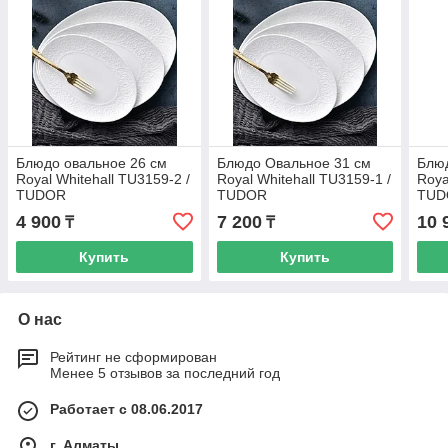
Блюдо овальное 26 см
Блюдо Овальное 31 см
Блю
Royal Whitehall TU3159-2 /
Royal Whitehall TU3159-1 /
Roya
TUDOR
TUDOR
TUD
4 900
7 200
10 
₸
₸
Купить
Купить
О нас
Рейтинг не сформирован
Менее 5 отзывов за последний год
Работает с 08.06.2017
г. Алматы