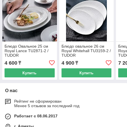
Блюдо Овальное 25 см
Блюдо овальное 26 см
Блю
Royal Lance TU2871-2 /
Royal Whitehall TU3159-2 /
Roya
TUDOR
TUDOR
TUD
4 600
4 900
7 2
₸
₸
Купить
Купить
О нас
Рейтинг не сформирован
Менее 5 отзывов за последний год
Работает с 08.06.2017
г. Алматы