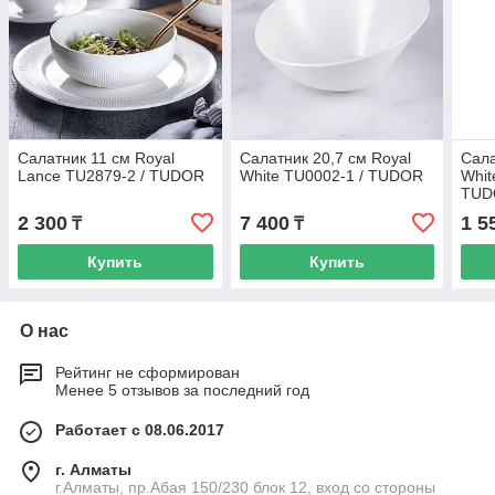
Салатник 11 см Royal
Салатник 20,7 см Royal
Сала
Lance TU2879-2 / TUDOR
White TU0002-1 / TUDOR
Whit
TUD
2 300
7 400
1 5
₸
₸
Купить
Купить
О нас
Рейтинг не сформирован
Менее 5 отзывов за последний год
Работает с 08.06.2017
г. Алматы
г.Алматы, пр.Абая 150/230 блок 12, вход со стороны