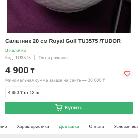
Салатник 20 см Royal Golf TU3575 /TUDOR
В наличии
Код: TU3575
Опт и розница
4 900
₸
Минимальная сумма заказа на сайте — 30 000 ₸
4 850 ₸
от 12 шт.
Купить
ние
Характеристики
Доставка
Оплата
Условия во