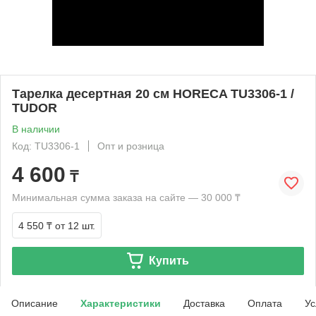
Тарелка десертная 20 см HORECA TU3306-1 /
TUDOR
В наличии
Код: TU3306-1
Опт и розница
4 600
₸
Минимальная сумма заказа на сайте — 30 000 ₸
4 550 ₸
от 12 шт.
Купить
Описание
Характеристики
Доставка
Оплата
Ус