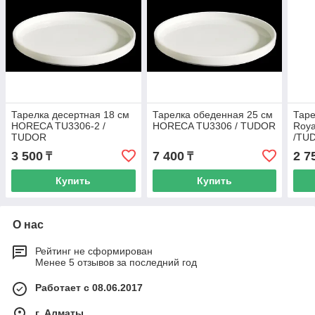
Тарелка десертная 18 см
Тарелка обеденная 25 см
Таре
HORECA TU3306-2 /
HORECA TU3306 / TUDOR
Roya
TUDOR
/TU
3 500
7 400
2 7
₸
₸
Купить
Купить
О нас
Рейтинг не сформирован
Менее 5 отзывов за последний год
Работает с 08.06.2017
г. Алматы