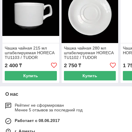
Чашка чайная 215 мл
Чашка чайная 280 мл
Чаш
штабелируемая HORECA
штабелируемая HORECA
HOR
TU1103 / TUDOR
TU1102 / TUDOR
2 400
2 750
1 7
₸
₸
Купить
Купить
О нас
Рейтинг не сформирован
Менее 5 отзывов за последний год
Работает с 08.06.2017
г. Алматы