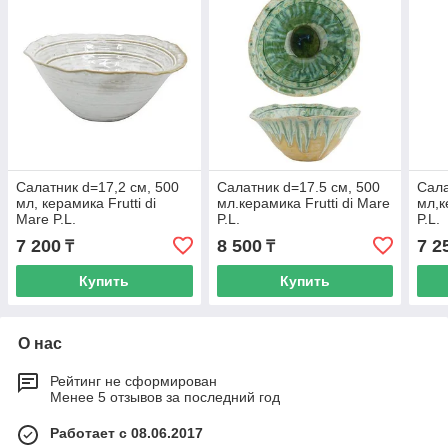
Салатник d=17,2 см, 500
Салатник d=17.5 см, 500
Сала
мл, керамика Frutti di
мл.керамика Frutti di Mare
мл,к
Mare P.L.
P.L.
P.L.
7 200
8 500
7 2
₸
₸
Купить
Купить
О нас
Рейтинг не сформирован
Менее 5 отзывов за последний год
Работает с 08.06.2017