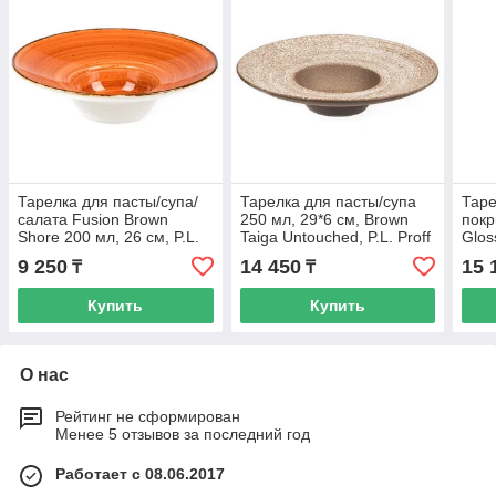
Тарелка для пасты/супа/
Тарелка для пасты/супа
Таре
салата Fusion Brown
250 мл, 29*6 см, Brown
покр
Shore 200 мл, 26 см, P.L.
Taiga Untouched, P.L. Proff
Glos
Proff Cuisine
Cuisine
Taiga
9 250
14 450
15 
₸
₸
Купить
Купить
О нас
Рейтинг не сформирован
Менее 5 отзывов за последний год
Работает с 08.06.2017