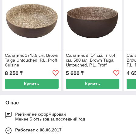
Салатник 17*5,5 см, Brown
Салатник d=14 см, h=6,4
Сала
Taiga Untouched, P.L. Proff
см, 580 мл, Brown Taiga
Brow
Cuisine
Untouched, P.L. Proff
P.L. 
Cuisine
8 250
5 600
4 6
₸
₸
Купить
Купить
О нас
Рейтинг не сформирован
Менее 5 отзывов за последний год
Работает с 08.06.2017