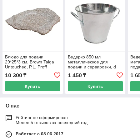
Блюдо для подачи
Ведерко 850 мл
Веде
29*25*3 см, Brown Taiga
металлическое для
мета
Untouched, P.L. Proff
подачи и сервировки, d
пода
Cuisine
13,5 см, h 8,5 см, P.L. Proff
14,5 
10 300
1 450
1 6
₸
₸
Cuisine
Cuis
Купить
Купить
О нас
Рейтинг не сформирован
Менее 5 отзывов за последний год
Работает с 08.06.2017