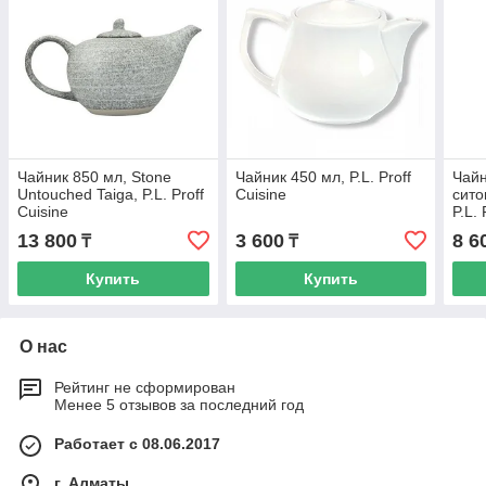
Чайник 850 мл, Stone
Чайник 450 мл, P.L. Proff
Чайн
Untouched Taiga, P.L. Proff
Cuisine
сито
Cuisine
P.L. 
13 800
3 600
8 6
₸
₸
Купить
Купить
О нас
Рейтинг не сформирован
Менее 5 отзывов за последний год
Работает с 08.06.2017
г. Алматы