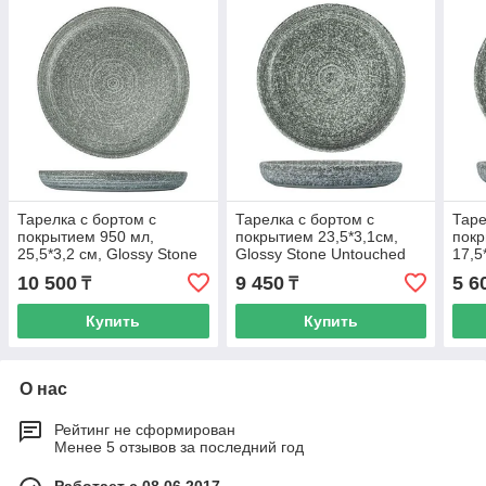
Тарелка с бортом с
Тарелка с бортом с
Таре
покрытием 950 мл,
покрытием 23,5*3,1см,
покр
25,5*3,2 см, Glossy Stone
Glossy Stone Untouched
17,5
Untouched Taiga, P.L. Proff
Taiga, P.L. Proff Cuisine
Unto
10 500
9 450
5 6
₸
₸
Cuisine
Cuis
Купить
Купить
О нас
Рейтинг не сформирован
Менее 5 отзывов за последний год