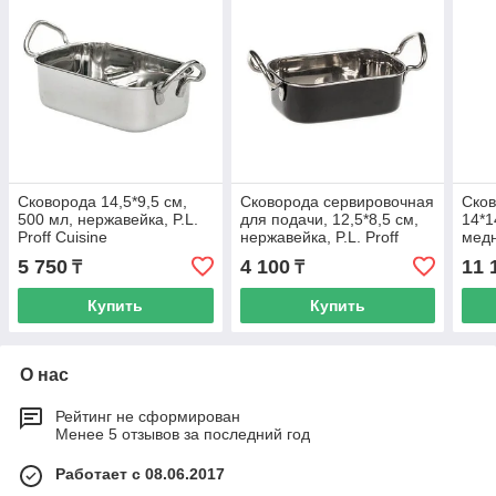
Сковорода 14,5*9,5 см,
Сковорода сервировочная
Ско
500 мл, нержавейка, P.L.
для подачи, 12,5*8,5 см,
14*1
Proff Cuisine
нержавейка, P.L. Proff
медн
Cuisine
Prof
5 750
4 100
11 
₸
₸
Купить
Купить
О нас
Рейтинг не сформирован
Менее 5 отзывов за последний год
Работает с 08.06.2017