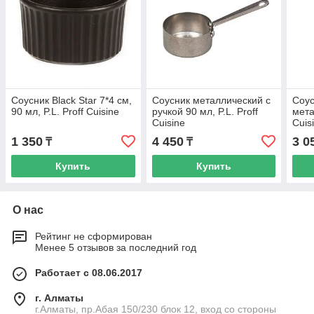
Соусник Black Star 7*4 см,
Соусник металлический с
Соус
90 мл, P.L. Proff Cuisine
ручкой 90 мл, P.L. Proff
мета
Cuisine
Cuis
1 350
4 450
3 0
₸
₸
Купить
Купить
О нас
Рейтинг не сформирован
Менее 5 отзывов за последний год
Работает с 08.06.2017
г. Алматы
г.Алматы, пр.Абая 150/230 блок 12, вход со стороны