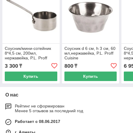
Соусник/мини-сотейник
Соусник d 6 см, h 3 см, 60
Соус
8*4,5 см, 200мл,
мл,нержавейка, P.L. Proff
8*4,
нержавейка, P.L. Proff
Cuisine
нер
Cuisine
напы
3 300
800
6 9
₸
₸
Cuis
Купить
Купить
О нас
Рейтинг не сформирован
Менее 5 отзывов за последний год
Работает с 08.06.2017
г. Алматы