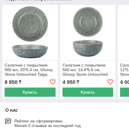
Салатник с покрытием
Салатник с покрытием,
Сала
900 мл, 20*5,4 см, Glossy
560 мл, 14,4*6,6 см,
12*5
Stone Untouched Taiga,
Glossy Stone Untouched
Ston
P.L. Proff Cuisine
Taiga, P.L. Proff Cuisine
P.L. 
8 850
4 950
4 0
₸
₸
Купить
Купить
О нас
Рейтинг не сформирован
Менее 5 отзывов за последний год