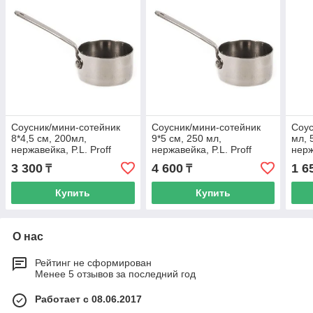
Соусник/мини-сотейник
Соусник/мини-сотейник
Соус
8*4,5 см, 200мл,
9*5 см, 250 мл,
мл, 
нержавейка, P.L. Proff
нержавейка, P.L. Proff
нерж
Cuisine
Cuisine
Cuis
3 300
4 600
1 6
₸
₸
Купить
Купить
О нас
Рейтинг не сформирован
Менее 5 отзывов за последний год
Работает с 08.06.2017