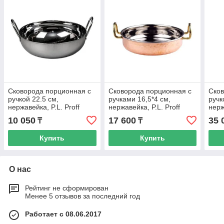
Сковорода порционная c
Сковорода порционная c
Сков
ручкой 22.5 см,
ручками 16,5*4 см,
ручк
нержавейка, P.L. Proff
нержавейка, P.L. Proff
нерж
Cuisine
Cuisine
Cuis
10 050
17 600
35 
₸
₸
Купить
Купить
О нас
Рейтинг не сформирован
Менее 5 отзывов за последний год
Работает с 08.06.2017