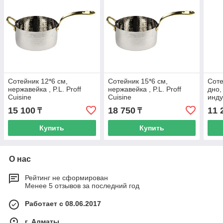
Сотейник 12*6 см,
Сотейник 15*6 см,
Соте
нержавейка , P.L. Proff
нержавейка , P.L. Proff
дно,
Cuisine
Cuisine
инду
Cuis
15 100
18 750
11 
₸
₸
Купить
Купить
О нас
Рейтинг не сформирован
Менее 5 отзывов за последний год
Работает с 08.06.2017
г. Алматы