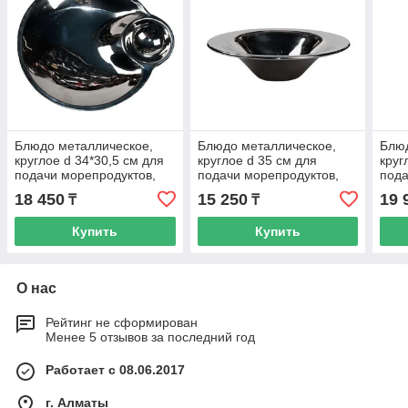
Блюдо металлическое,
Блюдо металлическое,
Блюд
круглое d 34*30,5 см для
круглое d 35 см для
круг
подачи морепродуктов,
подачи морепродуктов,
пода
P.L. Proff Cuisine
P.L. Proff Cuisine
P.L. 
18 450
15 250
19 
₸
₸
Купить
Купить
О нас
Рейтинг не сформирован
Менее 5 отзывов за последний год
Работает с 08.06.2017
г. Алматы