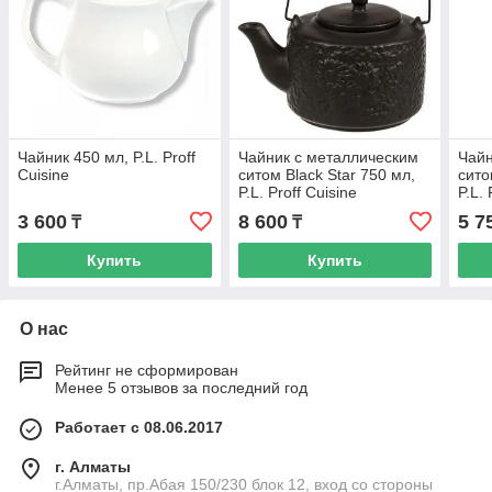
Чайник 450 мл, P.L. Proff
Чайник с металлическим
Чайн
Cuisine
ситом Black Star 750 мл,
сито
P.L. Proff Cuisine
P.L. 
3 600
8 600
5 7
₸
₸
Купить
Купить
О нас
Рейтинг не сформирован
Менее 5 отзывов за последний год
Работает с 08.06.2017
г. Алматы
г.Алматы, пр.Абая 150/230 блок 12, вход со стороны