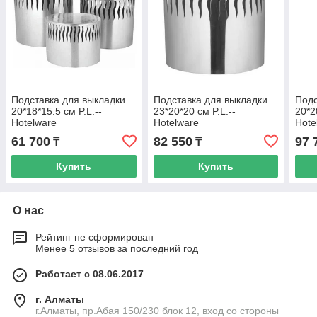
Подставка для выкладки
Подставка для выкладки
Подс
20*18*15.5 см P.L.--
23*20*20 см P.L.--
20*2
Hotelware
Hotelware
Hote
61 700
82 550
97 
₸
₸
Купить
Купить
О нас
Рейтинг не сформирован
Менее 5 отзывов за последний год
Работает с 08.06.2017
г. Алматы
г.Алматы, пр.Абая 150/230 блок 12, вход со стороны