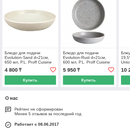
Блюдо для подачи
Блюдо для подачи
Блюд
Evolution-Sand d=21см,
Evolution-Rust d=21см,
19,5
650 мл, P.L. Proff Cuisine
600 мл, P.L. Proff Cuisine
Unto
Cuis
4 800
5 950
10 
₸
₸
Купить
Купить
О нас
Рейтинг не сформирован
Менее 5 отзывов за последний год
Работает с 08.06.2017