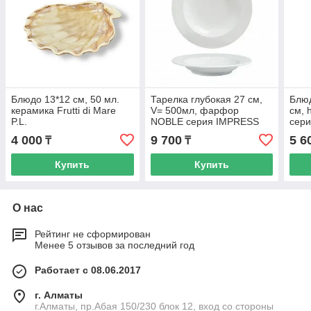
Блюдо 13*12 см, 50 мл.
Тарелка глубокая 27 см,
Блюд
керамика Frutti di Mare
V= 500мл, фарфор
см, 
P.L.
NOBLE серия IMPRESS
сери
P.L. 
4 000
9 700
5 6
₸
₸
Купить
Купить
О нас
Рейтинг не сформирован
Менее 5 отзывов за последний год
Работает с 08.06.2017
г. Алматы
г.Алматы, пр.Абая 150/230 блок 12, вход со стороны