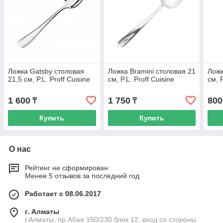
Ложка Gatsby столовая
Ложка Bramini столовая 21
Ложк
21,5 см, P.L. Proff Cuisine
см, P.L. Proff Cuisine
см, P
1 600
1 750
800
₸
₸
Купить
Купить
О нас
Рейтинг не сформирован
Менее 5 отзывов за последний год
Работает с 08.06.2017
г. Алматы
г.Алматы, пр.Абая 150/230 блок 12, вход со стороны