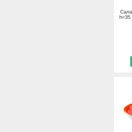
Сала
h=35 