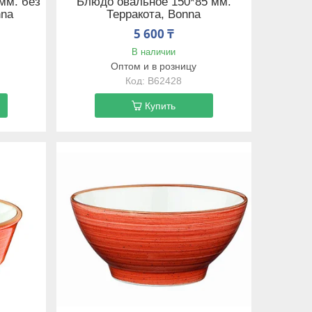
 мм. без
Блюдо овальное 150*85 мм.
nna
Терракота, Bonna
5 600 ₸
В наличии
Оптом и в розницу
B62428
Купить