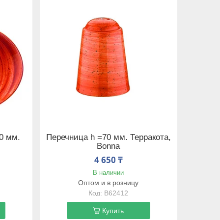
0 мм.
Перечница h =70 мм. Терракота,
Bonna
4 650 ₸
В наличии
Оптом и в розницу
B62412
Купить