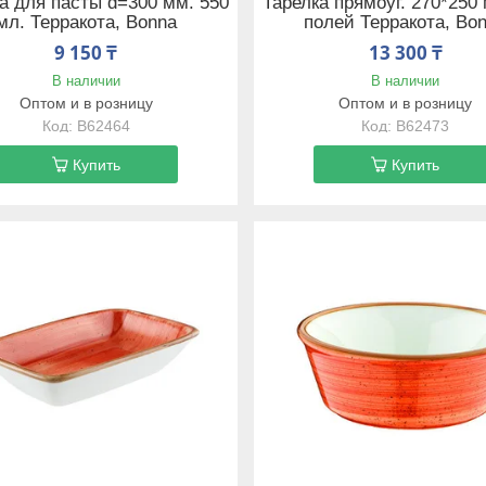
а для пасты d=300 мм. 550
Тарелка прямоуг. 270*250
мл. Терракота, Bonna
полей Терракота, Bo
9 150 ₸
13 300 ₸
В наличии
В наличии
Оптом и в розницу
Оптом и в розницу
B62464
B62473
Купить
Купить