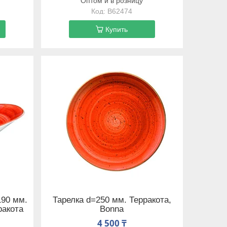
Оптом и в розницу
B62474
Купить
190 мм.
Тарелка d=250 мм. Терракота,
ракота
Bonna
4 500 ₸