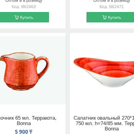
Оптом и в розницу
Оптом и в розницу
B62463
B62471
Купить
Купить
очник 65 мл. Терракота,
Салатник овальный 270*
Bonna
750 мл. h=74/85 мм. Тер
Bonna
5 900 ₸