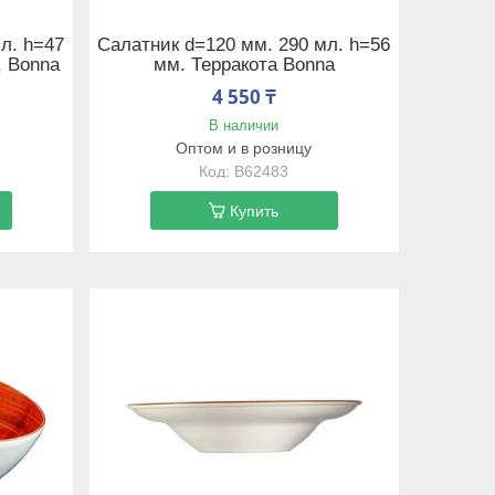
л. h=47
Салатник d=120 мм. 290 мл. h=56
, Bonna
мм. Терракота Bonna
4 550 ₸
В наличии
Оптом и в розницу
B62483
Купить